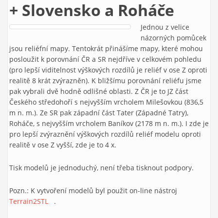
+ Slovensko a Roháče
Jednou z velice
názorných pomůcek
jsou reliéfní mapy. Tentokrát přinášíme mapy, které mohou
posloužit k porovnání ČR a SR nejdříve v celkovém pohledu
(pro lepší viditelnost výškových rozdílů je reliéf v ose Z oproti
realitě 8 krát zvýrazněn). K bližšímu porovnání reliéfu jsme
pak vybrali dvě hodně odlišné oblasti. Z ČR je to JZ část
Českého středohoří s nejvyšším vrcholem Milešovkou (836,5
m n. m.). Ze SR pak západní část Tater (Západné Tatry),
Roháče, s nejvyšším vrcholem Baníkov (2178 m n. m.). I zde je
pro lepší zvýraznění výškových rozdílů reliéf modelu oproti
realitě v ose Z vyšší, zde je to 4 x.
Tisk modelů je jednoduchý, není třeba tisknout podpory.
Pozn.: K vytvoření modelů byl použit on-line nástroj
Terrain2STL
(link is external)
.