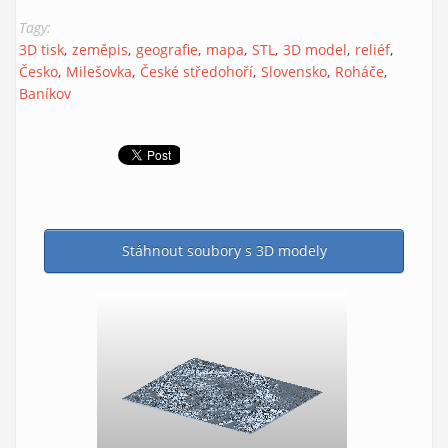
Tagy:
3D tisk
zeměpis
geografie
mapa
STL
3D model
reliéf
Česko
Milešovka
České středohoří
Slovensko
Roháče
Baníkov
Stáhnout soubory s 3D modely