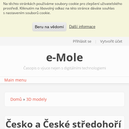
Na těchto stránkách používáme soubory cookie pro zlepšení uživatelského
prostředí. Kliknutím na libovolný odkaz na této stránce dáváte souhlas
s nastavením souborů cookie.
Beru na vědomí
Další informace
Přejít k hlavnímu obsahu
Přihlásit se
Vytvořit účet
e-Mole
Časopis o výuce nejen s digitálními technologiemi
Main menu
Domů
»
3D modely
Jste zde
Česko a České středohoří