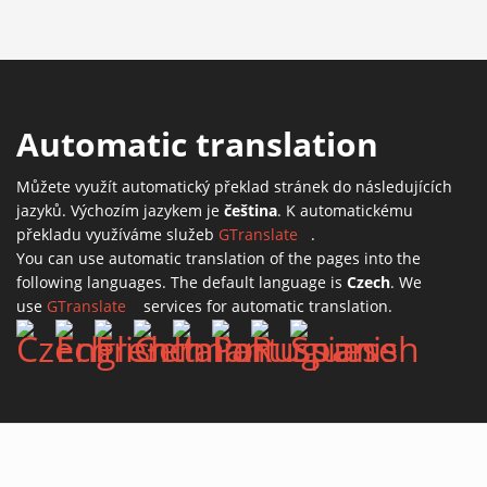
Automatic translation
Můžete využít automatický překlad stránek do následujících
jazyků. Výchozím jazykem je
čeština
. K automatickému
překladu využíváme služeb
GTranslate
(link is external)
.
You can use automatic translation of the pages into the
following languages. The default language is
Czech
. We
use
GTranslate
(link is external)
services for automatic translation.