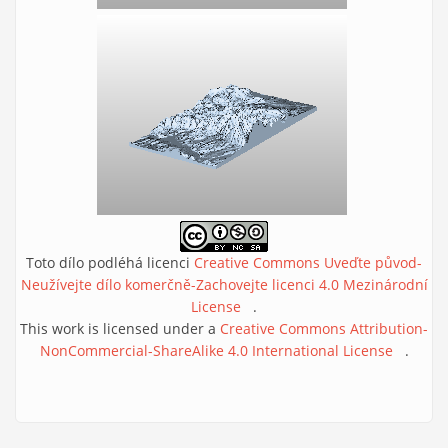
Toto dílo podléhá licenci
Creative Commons Uveďte původ-
Neužívejte dílo komerčně-Zachovejte licenci 4.0 Mezinárodní
License
(link is external)
.
This work is licensed under a
Creative Commons Attribution-
NonCommercial-ShareAlike 4.0 International License
(link is
.
external